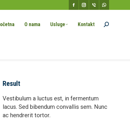
Facebook
Instagram
Viber
Whatsapp
page
page
page
page
očetna
O nama
Usluge
Kontakt
Search:
opens
opens
opens
opens
in
in
in
in
new
new
new
new
window
window
window
window
Result
Vestibulum a luctus est, in fermentum
lacus. Sed bibendum convallis sem. Nunc
ac hendrerit tortor.