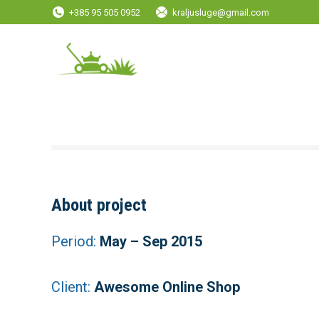
+385 95 505 0952
kraljusluge@gmail.com
About project
Period:
May – Sep 2015
Client:
Awesome Online Shop