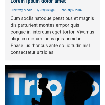
Lorem ipsum dolor amet
Creativity
,
Media
By
kraljusluge8
February 5, 2016
Cum sociis natoque penatibus et magnis
dis parturient montes empor quis
congue in, interdum eget tortor. Vivamus
aliquam dictum lacus quis tincidunt.
Phasellus rhoncus ante sollicitudin nisl
consectetur ultricies.